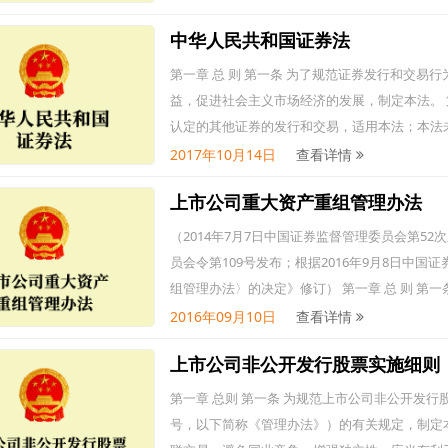
中华人民共和国证券法
第一章 总 则 第一条 为了规范证券发行和交
益，促进社会主义市场经济的发展，制定本法。 
认定的其他证券的发行和交易，适用本法；本法
规的规定。 政府债券、证券投资基金份额的上
2017年10月14日
查看详情
规
上市公司重大资产重组管理办法
（2014年7月7日中国证券监督管理委员会第52
员会令第109号发布；根据2016年9月8日中
组管理办法〉的决定》修订） 第一章 总 则 第
者的合法权益，促进上市公司质量不断提高，维
2016年09月10日
查看详情
上市公司非公开发行股票实施细则
第一章 总则 第一条 为规范上市公司非公开发
号，以下简称《管理办法》）的有关规定，制定本