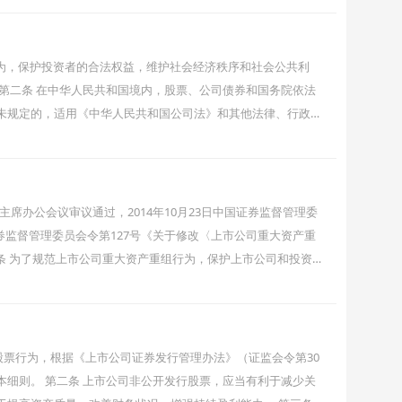
易行为，保护投资者的合法权益，维护社会经济秩序和社会公共利
第二条 在中华人民共和国境内，股票、公司债券和国务院依法
未规定的，适用《中华人民共和国公司法》和其他法律、行政法
市交易，适用本法；其他法律、行政法规有特别规定的，适用其
次主席办公会议审议通过，2014年10月23日中国证券监督管理委
国证券监督管理委员会令第127号《关于修改〈上市公司重大资产重
一条 为了规范上市公司重大资产重组行为，保护上市公司和投资
护证券市场秩序和社会公共利益，根据
行股票行为，根据《上市公司证券发行管理办法》（证监会令第30
细则。 第二条 上市公司非公开发行股票，应当有利于减少关