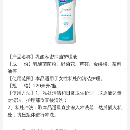
【产品名称】乳酸私密抑菌护理液
【成 份】乳酸菌菌粉、野菊花、芦荟、金缕梅、茶树
油等
【使用范围】本品适用于女性私处的清洁护理。
【规 格】220毫升/瓶
【使用方法】1、私处清洁和日常卫生护理：取原液适量
对清洁、护理部位直接清洗；
2、私处冲洗：取本品适量直接灌入冲洗器，然后插入私
处，挤压瓶体进行冲洗。